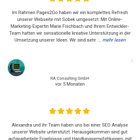
sobek innovations kümmern sich schnell und effektiv - auch
um kleinste Probleme!!! Und freundlich noch dazu. Bin sehr
begeistert und kann die Jungs (und Mädels?) unbedingt
weiter empfehlen !!!
Jean-Pierre Himpler
vor 11 Monaten
Wordpress, Woocommerce und alle Spezialitäten, die man
nötig hat. Bei Christopher und co ist man(n) in guten
Händen. Super Beratung, toller Service, Webshop Expertise,
passt.