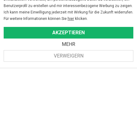
Benutzerprofil zu erstellen und mir interessenbezogene Werbung zu zeigen.
Ich kann meine Einwilligung jederzeit mit Wirkung für die Zukunft widerrufen.
Leaflet
| Map data ©
OpenStreetMap
contributors,
CC-BY-SA
Für weitere Informationen können Sie
hier
klicken.
AKZEPTIEREN
MEHR
VERWEIGERN
Adresse
sobek innovations
Kriegsstrasse 216
76135 Karlsruhe
Mail:
info@sobek-innovations.de
Phone:
0721 4700 4700