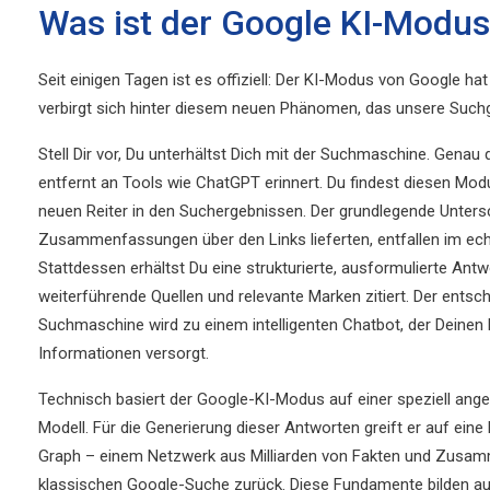
Was ist der Google KI-Modu
Seit einigen Tagen ist es offiziell: Der KI-Modus von Google hat
verbirgt sich hinter diesem neuen Phänomen, das unsere Such
Stell Dir vor, Du unterhältst Dich mit der Suchmaschine. Genau
entfernt an Tools wie ChatGPT erinnert. Du findest diesen Modu
neuen Reiter in den Suchergebnissen. Der grundlegende Untersc
Zusammenfassungen über den Links lieferten, entfallen im ech
Stattdessen erhältst Du eine strukturierte, ausformulierte Ant
weiterführende Quellen und relevante Marken zitiert. Der entsche
Suchmaschine wird zu einem intelligenten Chatbot, der Deinen K
Informationen versorgt.
Technisch basiert der Google-KI-Modus auf einer speziell ang
Modell. Für die Generierung dieser Antworten greift er auf e
Graph – einem Netzwerk aus Milliarden von Fakten und Zusam
klassischen Google-Suche zurück. Diese Fundamente bilden auc