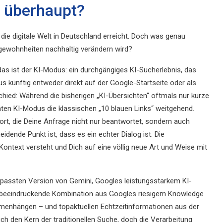
s überhaupt?
 die digitale Welt in Deutschland erreicht. Doch was genau
gewohnheiten nachhaltig verändern wird?
 das ist der KI-Modus: ein durchgängiges KI-Sucherlebnis, das
s künftig entweder direkt auf der Google-Startseite oder als
hied: Während die bisherigen „KI-Übersichten“ oftmals nur kurze
ten KI-Modus die klassischen „10 blauen Links“ weitgehend.
wort, die Deine Anfrage nicht nur beantwortet, sondern auch
idende Punkt ist, dass es ein echter Dialog ist. Die
ontext versteht und Dich auf eine völlig neue Art und Weise mit
epassten Version von Gemini, Googles leistungsstarkem KI-
ine beeindruckende Kombination aus Googles riesigem Knowledge
menhängen – und topaktuellen Echtzeitinformationen aus der
h den Kern der traditionellen Suche, doch die Verarbeitung